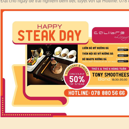
Đặt chỗ ngay để trải nghiệm đêm tiệc tuyệt vời tại Hotline: 078