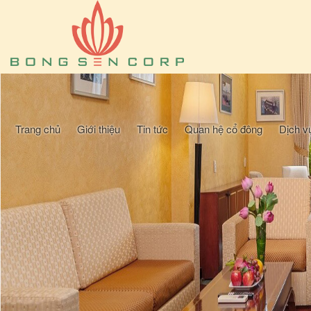
Trang chủ
Giới thiệu
Tin tức
Quan hệ cổ đông
Dịch v