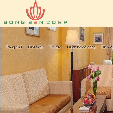
Trang chủ
Giới thiệu
Tin tức
Quan hệ cổ đông
Dịch v