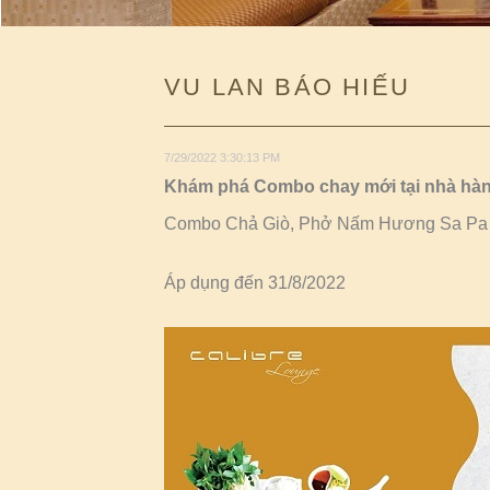
VU LAN BÁO HIẾU
7/29/2022 3:30:13 PM
Khám phá Combo chay mới tại nhà hàn
Combo Chả Giò, Phở Nấm Hương Sa Pa 
Áp dụng đến 31/8/2022