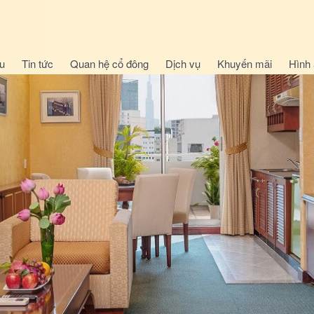
ệu
Tin tức
Quan hệ cổ đông
Dịch vụ
Khuyến mãi
Hình