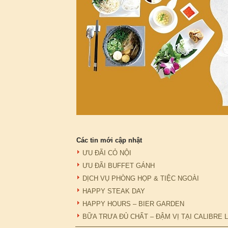
Các tin mới cập nhật
ƯU ĐÃI CỎ NỘI
ƯU ĐÃI BUFFET GÁNH
DỊCH VỤ PHÒNG HỌP & TIỆC NGOÀI
HAPPY STEAK DAY
HAPPY HOURS – BIER GARDEN
BỮA TRƯA ĐỦ CHẤT – ĐẬM VỊ TẠI CALIBRE